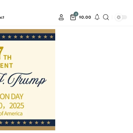
0
ct
0.00
$