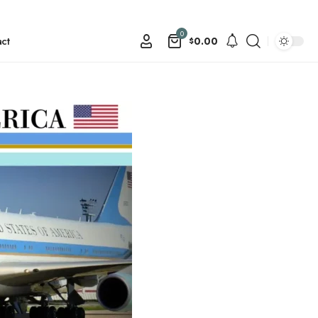
0
ct
0.00
$