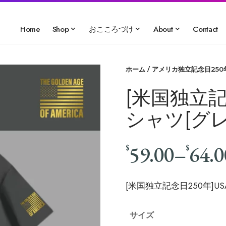
Home
Shop
おこころづけ
About
Contact
ホーム
/
アメリカ独立記念日250
[米国独立記
シャツ[グレー]
59.00
–
64.0
$
$
[米国独立記念日250年]USA
サイズ