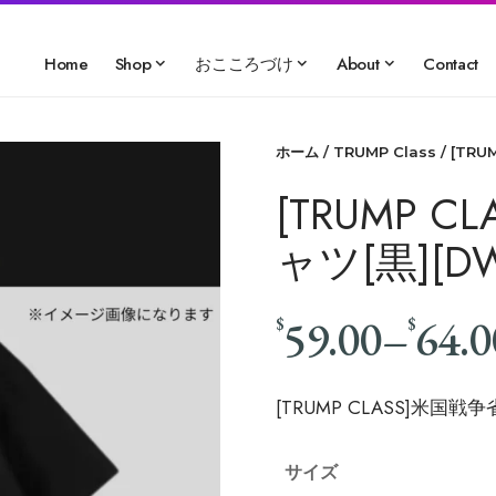
Home
Shop
おこころづけ
About
Contact
ホーム
/
TRUMP Class
/ [TR
[TRUMP 
ャツ[黒][DW
59.00
–
64.0
$
$
[TRUMP CLASS]米国戦争
サイズ