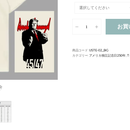
お買
商品コード:
USTE-02_BG
カテゴリー:
アメリカ独立記念日250年
,
T