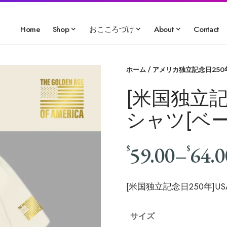
Home
Shop
おこころづけ
About
Contact
ホーム
/
アメリカ独立記念日250
[米国独立記
シャツ[ベージ
59.00
–
64.0
$
$
[米国独立記念日250年]USA
サイズ