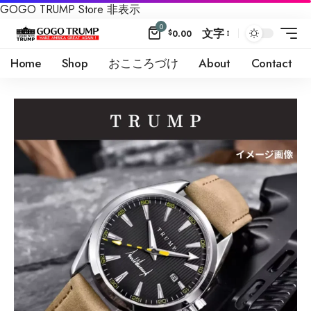
GOGO TRUMP Store
非表示
0
文字
$
0.00
Home
Shop
おこころづけ
About
Contact