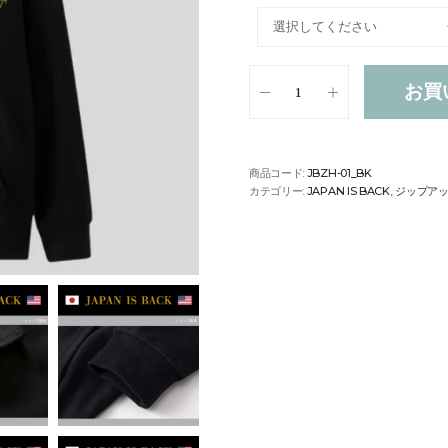
お買
商品コード:
JBZH-01_BK
カテゴリー:
JAPAN IS BACK
,
ジップア