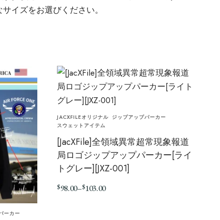
なサイズをお選びください。
JACXFILEオリジナル
ジップアップパーカー
スウェットアイテム
[JacXFile]全領域異常超常現象報道
局ロゴジップアップパーカー[ライ
トグレー][JXZ-001]
$
$
98.00
–
103.00
パーカー